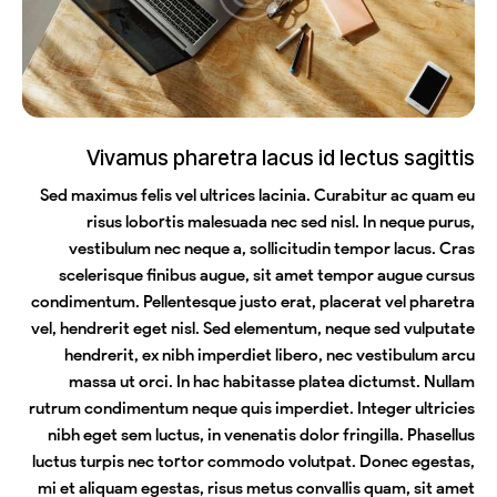
Vivamus pharetra lacus id lectus sagittis
Sed maximus felis vel ultrices lacinia. Curabitur ac quam eu
risus lobortis malesuada nec sed nisl. In neque purus,
vestibulum nec neque a, sollicitudin tempor lacus. Cras
scelerisque finibus augue, sit amet tempor augue cursus
condimentum. Pellentesque justo erat, placerat vel pharetra
vel, hendrerit eget nisl. Sed elementum, neque sed vulputate
hendrerit, ex nibh imperdiet libero, nec vestibulum arcu
massa ut orci. In hac habitasse platea dictumst. Nullam
rutrum condimentum neque quis imperdiet. Integer ultricies
nibh eget sem luctus, in venenatis dolor fringilla. Phasellus
luctus turpis nec tortor commodo volutpat. Donec egestas,
mi et aliquam egestas, risus metus convallis quam, sit amet