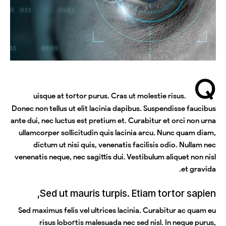
Q
uisque at tortor purus. Cras ut molestie risus.
Donec non tellus ut elit lacinia dapibus. Suspendisse faucibus
ante dui, nec luctus est pretium et. Curabitur et orci non urna
ullamcorper sollicitudin quis lacinia arcu. Nunc quam diam,
dictum ut nisi quis, venenatis facilisis odio. Nullam nec
venenatis neque, nec sagittis dui. Vestibulum aliquet non nisl
et gravida.
Sed ut mauris turpis. Etiam tortor sapien,
Sed maximus felis vel ultrices lacinia. Curabitur ac quam eu
risus lobortis malesuada nec sed nisl. In neque purus,